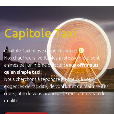
Capitole Taxi
Capitole Taxi innove en permanence.
Nos chauffeurs, véritables professionnels, sont
animés par un même objectif :
vous offrir plus
qu'un simple taxi.
Nous cherchons à répondre au mieux à vos
exigences de rapidité, de confort et de maîtrise des
coûts, afin de vous proposer le meilleur niveau de
qualité.